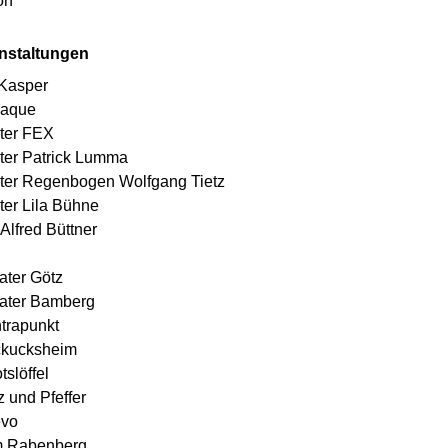
on
nstaltungen
Kasper
laque
ter FEX
ter Patrick Lumma
ter Regenbogen Wolfgang Tietz
ter Lila Bühne
Alfred Büttner
ater Götz
eater Bamberg
trapunkt
ckucksheim
slöffel
 und Pfeffer
evo
m Rabenberg