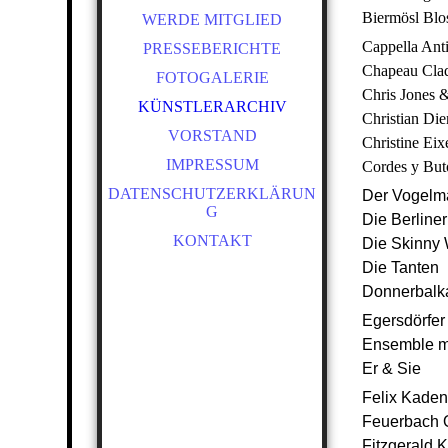
ANETTE RÖCKL -
Biermösl Blo
WERDE MITGLIED
TICKETBESTELLUNG
Cappella Ant
PRESSEBERICHTE
Chapeau Cla
FOTOGALERIE
Chris Jones 
KÜNSTLERARCHIV
Christian Di
VORSTAND
Christine Eix
IMPRESSUM
Cordes y But
DATENSCHUTZERKLÄRUN
Der Vogelm
G
Die Berliner
KONTAKT
Die Skinny
Die Tanten
Donnerbalk
Egersdörfer
Ensemble m
Er & Sie
Felix Kaden
Feuerbach Q
Fitzgerald 