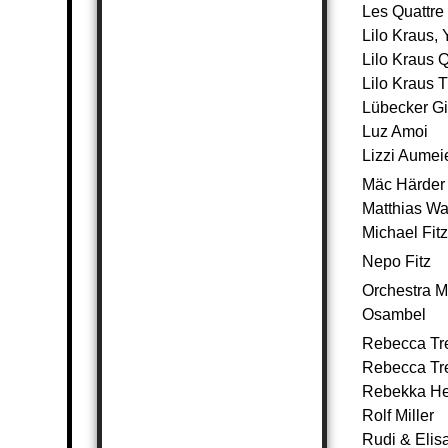
Les Quattre
Lilo Kraus,
Lilo Kraus Q
Lilo Kraus T
Lübecker Git
Luz Amoi
Lizzi Aumei
Mäc Härder
Matthias Wa
Michael Fitz
Nepo Fitz
Orchestra 
Osambel
Rebecca Tr
Rebecca T
Rebekka He
Rolf Miller
Rudi & Elis