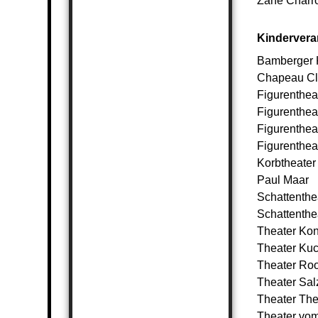
Zane Charr
Kindervera
Bamberger 
Chapeau C
Figurenthea
Figurenthea
Figurenthea
Figurenthea
Korbtheater 
Paul Maar
Schattenthe
Schattenth
Theater Kon
Theater Ku
Theater Root
Theater Salz
Theater Th
Theater vo