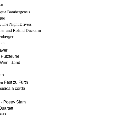
sn
iqua Bambergensis
que
& The Night Drivers
ener und Roland Duckarm
enberger
ons
ayer
 Putzteufel
 Winni Band
an
 & Fast zu Fürth
usica a corda
 - Poetry Slam
uartett
Kusz