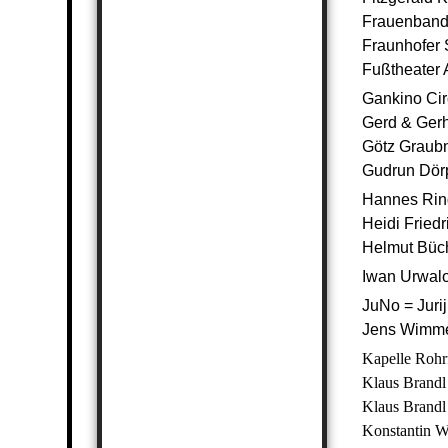
Frauenband
Fraunhofer 
Fußtheater 
Gankino Ci
Gerd & Ger
Götz Graub
Gudrun Dörp
Hannes Ring
Heidi Friedr
Helmut Büch
Iwan Urwal
JuNo = Juri
Jens Wimme
Kapelle Rohr
Klaus Brandl 
Klaus Brand
Konstantin W