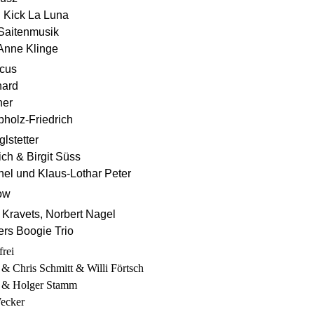
 Kick La Luna
Saitenmusik
Anne Klinge
rcus
hard
ner
holz-Friedrich
lstetter
ich & Birgit Süss
el und Klaus-Lothar Peter
ow
j Kravets, Norbert Nagel
rs Boogie Trio
frei
& Chris Schmitt & Willi Förtsch
l & Holger Stamm
ecker