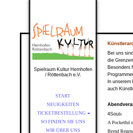
Künstlerar
Bei uns sind
die Grenzen
Besonders f
Spielraum Kultur Hemhofen
Programmen 
/ Röttenbach e.V.
In unserem 
auch Künstl
START
NEUIGKEITEN
Abendvera
TICKETBESTELLUNG
4Sou
ls
SO FINDEN SIE UNS
NOBUTTHEFROG -
A Pocketful o
TICKETBESTELLUNG
WIR ÜBER UNS
Bernd Regen