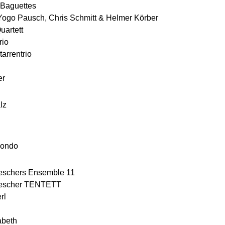
 Baguettes
 Yogo Pausch, Chris Schmitt & Helmer Körber
uartett
rio
arrentrio
er
lz
Mondo
eschers Ensemble 11
rescher TENTETT
rl
abeth