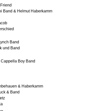
 Friend
ni Band & Helmut Haberkamm
acob
erschied
Lynch Band
k und Band
a Cappella Boy Band
Unbehauen & Haberkamm
uck & Band
etz
ja